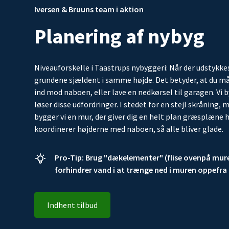
Iversen & Bruuns team i aktion
Planering af nybyg
Niveauforskelle i Taastrups nybyggeri: Når der udstykkes
grundene sjældent i samme højde. Det betyder, at du må
ind mod naboen, eller lave en nedkørsel til garagen. Vi
løser disse udfordringer. I stedet for en stejl skråning, 
bygger vi en mur, der giver dig en helt plan græsplæne hel
koordinerer højderne med naboen, så alle bliver glade.
Pro-Tip: Brug "dækelementer" (flise ovenpå mur
forhindrer vand i at trænge ned i muren oppefra
Indhent tilbud