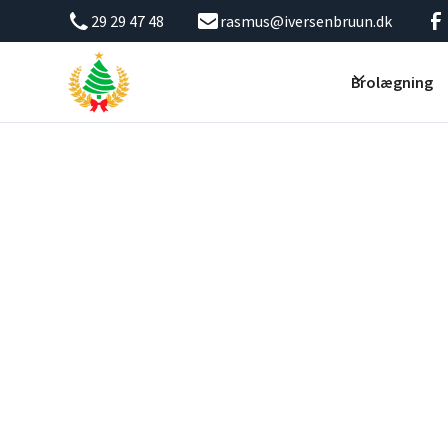
29 29 47 48
rasmus@iversenbruun.dk
Brolægning
Iversen & Bruun
Støttemur i Taast
Har du niveauforskelle på din nybyggergrund i Taastrup?
indkørsel.