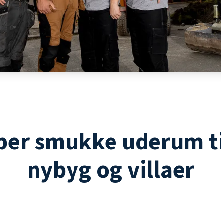
ber smukke uderum t
nybyg og villaer