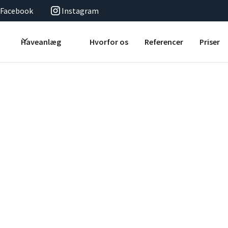
Facebook
Instagram
Haveanlæg
Hvorfor os
Referencer
Priser
rup
 En støttemur er nøglen til at få en brugbar have og