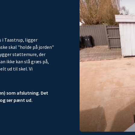
 i Taastrup, ligger
ske skal "holde på jorden"
 bygger støttemure, der
man ikke kan slå græs på,
t ud til skel. Vi
en) som afslutning. Det
 og ser pænt ud.