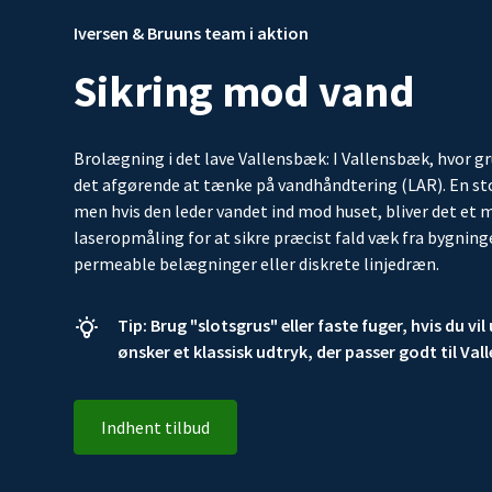
Iversen & Bruuns team i aktion
Sikring mod vand
Brolægning i det lave Vallensbæk: I Vallensbæk, hvor gr
det afgørende at tænke på vandhåndtering (LAR). En stor,
men hvis den leder vandet ind mod huset, bliver det et m
laseropmåling for at sikre præcist fald væk fra bygninge
permeable belægninger eller diskrete linjedræn.
Tip: Brug "slotsgrus" eller faste fuger, hvis du v
ønsker et klassisk udtryk, der passer godt til Val
Indhent tilbud