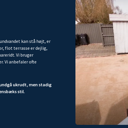
undvandet kan stå højt, er
 flot terrasse er dejlig,
areridt. Vi bruger
r. Vi anbefaler ofte
il undgå ukrudt, men stadig
lensbæks stil.