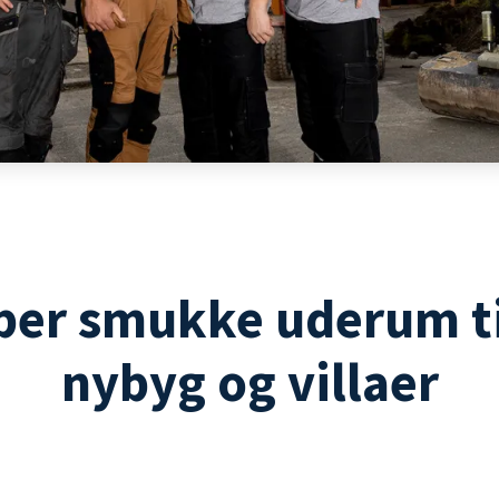
ber smukke uderum t
nybyg og villaer