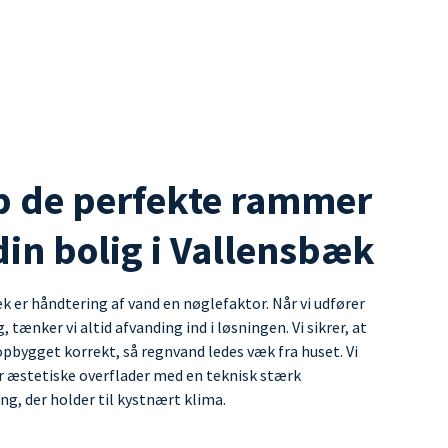
b de perfekte rammer
in bolig i Vallensbæk
k er håndtering af vand en nøglefaktor. Når vi udfører
 tænker vi altid afvanding ind i løsningen. Vi sikrer, at
pbygget korrekt, så regnvand ledes væk fra huset. Vi
 æstetiske overflader med en teknisk stærk
g, der holder til kystnært klima.