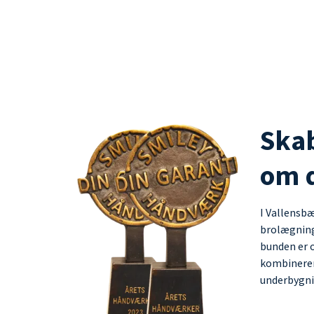
Ska
om d
I Vallensbæ
brolægning,
bunden er o
kombinerer
underbygnin