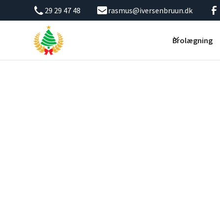
29 29 47 48
rasmus@iversenbruun.dk
Brolægning
Iversen & Bruun
Brolægning i Val
Bor du i Vallensbæk? Få en eksklusiv brolægning, der løft
lavtliggende områder.