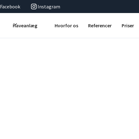
Facebook
Instagram
Haveanlæg
Hvorfor os
Referencer
Priser
lensbæk
er din boligs værdi. Vi er eksperter i kystnære og